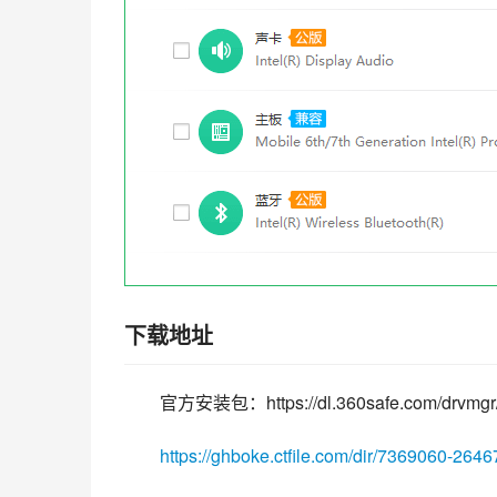
下载地址
官方安装包：https://dl.360safe.com/drvmgr/3
https://ghboke.ctfile.com/dir/7369060-264