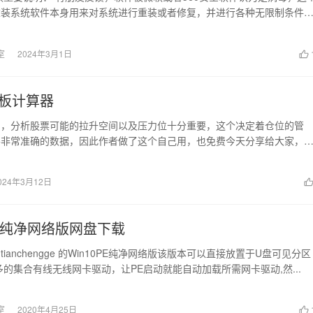
重装系统软件本身用来对系统进行重装或者修复，并进行各种无限制条件
报！ 这...
室
2024年3月1日
板计算器
中，分析股票可能的拉升空间以及压力位十分重要，这个决定着仓位的管
要非常准确的数据，因此作者做了这个自己用，也免费今天分享给大家，
！ 快速下载地址...
024年3月12日
PE纯净网络版网盘下载
ianchengge 的Win10PE纯净网络版该版本可以直接放置于U盘可见分区
多的集合有线无线网卡驱动，让PE启动就能自动加载所需网卡驱动,然...
室
2020年4月25日