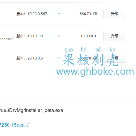
60DrvMgrInstaller_beta.exe
67250-15eca1/