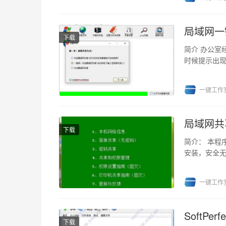
局域网一
下载
简介 办公室
时候提示出
件你就只需要轻
一键工作
局域网共享
下载
简介： 本程
安装，安全无
PC共享失败等
一键工作
SoftPe
下载