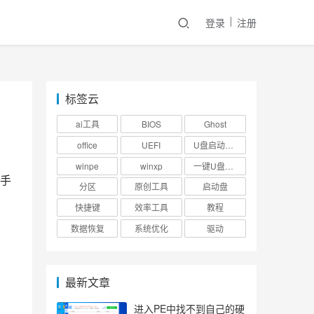
登录
注册
标签云
ai工具
BIOS
Ghost
office
UEFI
U盘启动盘制作工具
winpe
winxp
一键U盘装系统
需手
分区
原创工具
启动盘
快捷键
效率工具
教程
数据恢复
系统优化
驱动
最新文章
进入PE中找不到自己的硬