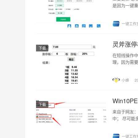
是因为一键
操作，因此被误
一键工作
灵斧涨停
下载
在短线操作
理，因为需
迎指正，感谢！
小蜂
2
Win10
下载
来自于网友：t
中； 尽可能
一键工作