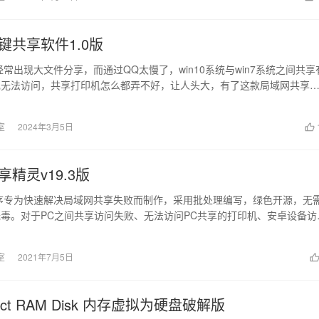
键共享软件1.0版
经常出现大文件分享，而通过QQ太慢了，win10系统与win7系统之间共享
现无法访问，共享打印机怎么都弄不好，让人头大，有了这款局域网共享
轻...
室
2024年3月5日
精灵v19.3版
序专为快速解决局域网共享失败而制作，采用批处理编写，绿色开源，无
毒。对于PC之间共享访问失败、无法访问PC共享的打印机、安卓设备访
问题都可...
室
2021年7月5日
rfect RAM Disk 内存虚拟为硬盘破解版