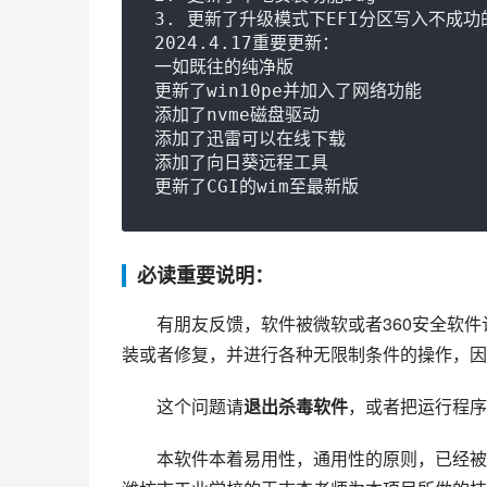
3. 更新了升级模式下EFI分区写入不成功
2024.4.17重要更新：

一如既往的纯净版

更新了win10pe并加入了网络功能

添加了nvme磁盘驱动

添加了迅雷可以在线下载

添加了向日葵远程工具

更新了CGI的wim至最新版
必读重要说明：
有朋友反馈，软件被微软或者360安全软
装或者修复，并进行各种无限制条件的操作，因
这个问题请
退出杀毒软件
，或者把运行程序
本软件本着易用性，通用性的原则，已经被