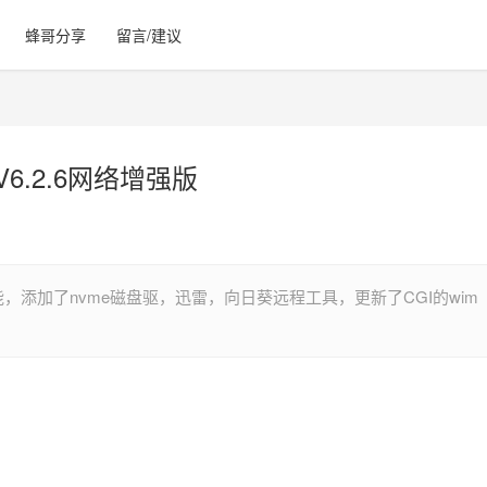
蜂哥分享
留言/建议
.2.6网络增强版
能，添加了nvme磁盘驱，迅雷，向日葵远程工具，更新了CGI的wim