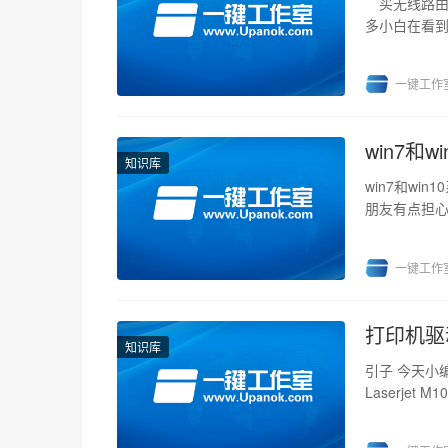
买无线路由
多小白在看
渔，所以给大
一键工作
win7和
知识库
win7和wi
朋友有点担心
系...
一键工作
打印机驱
知识库
引子 今天小
Laserje
自动...