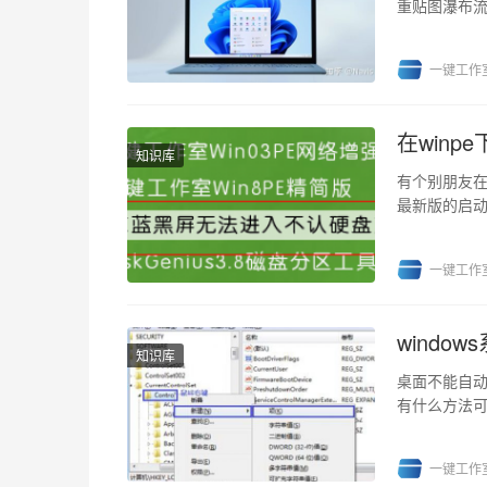
重贴图瀑布流
了andro...
一键工作
在win
知识库
有个别朋友在
最新版的启动
的SRS蓝屏和硬
一键工作
wind
知识库
桌面不能自
有什么方法
有效。 方法一
一键工作