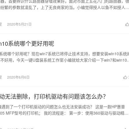
器，首要辨识什么路由器穿墙效果好。面对市面上五花八门的路由器，
到纷繁的参数就凌乱了，上了无良商家的当。小编觉得授人以鱼不如授人
家写了一篇辨别什...
室
2020年5月21日
win10系统哪个更好用呢
n10系统哪个好用呢？现在win7系统已将停止技术支持，想要安装win10系统
不好用，今天一键U盘装系统工作室小编就给大家介绍一下win7和win10
室
2020年6月6日
动无法删除，打印机驱动有问题该怎么办？
编遇到了一个打印机驱动的问题怎么也无法安装成功？ 这是一款HP惠普
t M1005 MFP型号的打印机； 我的流程是： 第一步：使用360驱动与驱动精灵