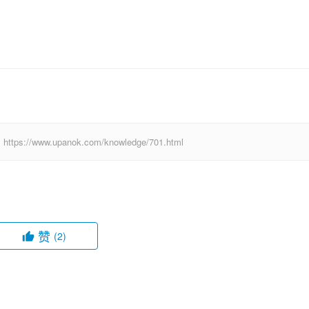
.upanok.com/knowledge/701.html
赞
(2)